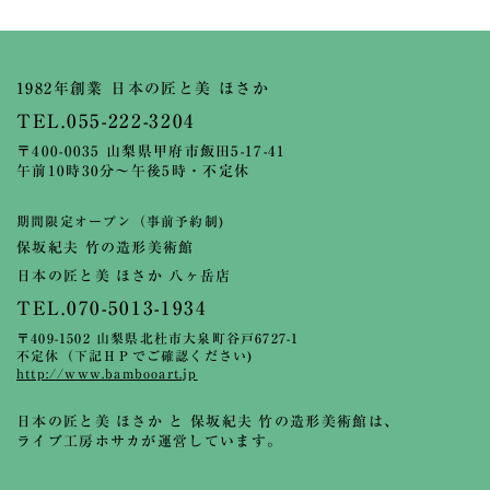
1982年創業 日本の匠と美 ほさか
TEL.055-222-3204
〒400-0035 山梨県甲府市飯田5-17-41
午前10時30分～午後5時・不定休
期間限定オープン（事前予約制)
保坂紀夫 竹の造形美術館
日本の匠と美 ほさか 八ヶ岳店
TEL.070-5013-1934
〒409-1502 山梨県北杜市大泉町谷戸6727-1
不定休（下記ＨＰでご確認ください)
http://www.bambooart.jp
日本の匠と美 ほさか と 保坂紀夫 竹の造形美術館は、
ライブ工房ホサカが運営しています。