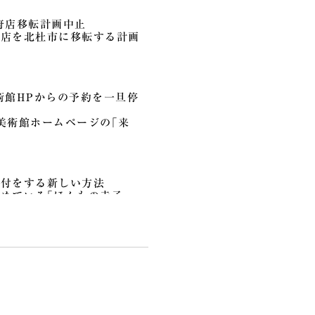
府店移転計画中止
府店を北杜市に移転する計画
術館HPからの予約を一旦停
美術館ホームページの｢来
寄付をする新しい方法
めている｢ほんもの寺子
寄付受付中
ではありませんが、私が同志