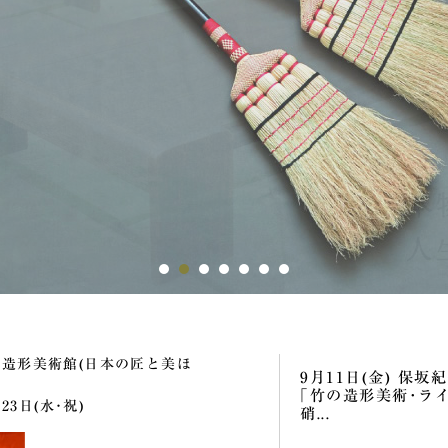
の造形美術館(日本の匠と美ほ
9月11日(金) 保
｢竹の造形美術･ラ
23日(水･祝)
硝...