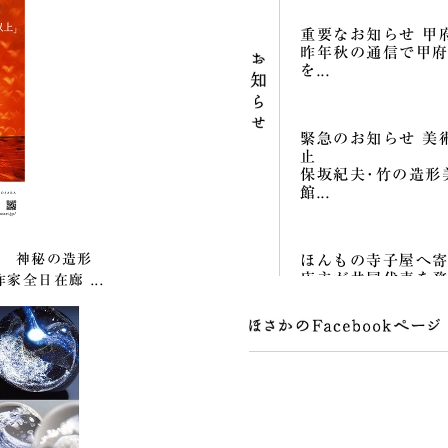
重要なお知らせ 甲
昨年秋の通信で甲
を...
緊急のお知らせ 美
止
保坂紀夫･竹の造形
館...
展 神秘の造形
ほんもの寺子屋へ
店主が共同代表を務
作家全日在廊 ...
屋｣...
寺子屋の生徒募集&
こちらは店のこと
と...