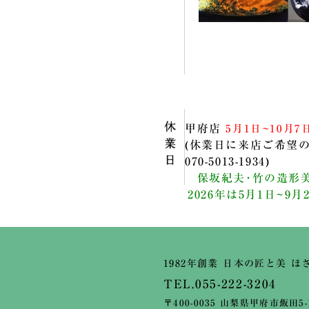
甲府店
5月1日~10月7
(休業日に来店ご希望
070-5013-1934)
保坂紀夫･竹の造形美
2026年は5月1日~9月2
1982年創業 日本の匠と美 ほ
TEL.055-222-3204
〒400-0035 山梨県甲府市飯田5-1