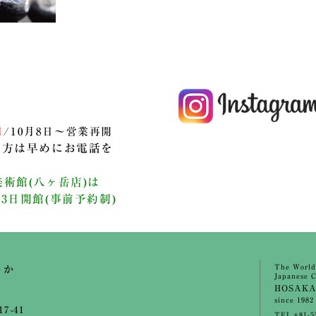
日
/10月8日～営業再開
の方は早めにお電話を
術館(八ヶ岳店)は
3日開館(事前予約制)
The World
さか
Japanese C
HOSAK
since 1982
7-41
TEL.+81-5