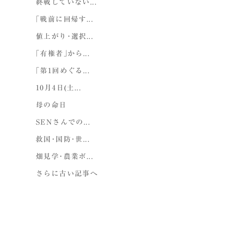
終戦していない...
｢戦前に回帰す...
値上がり･選択...
｢有権者｣から...
｢第1回めぐる...
10月4日(土...
母の命日
SENさんでの...
救国･国防･世...
畑見学･農業ボ...
さらに古い記事へ