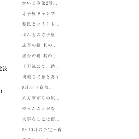
かいまみ第2号...
寺子屋キャンプ...
移民というトド...
ほんもの寺子屋...
成否の鍵 其の...
成否の鍵 其の...
十刀流にて、助...
沈没
禍転じて福と為す
8月31日京都...
)
八方塞がりの原...
やったことがな...
大事なことは面...
8~10月の予定一覧