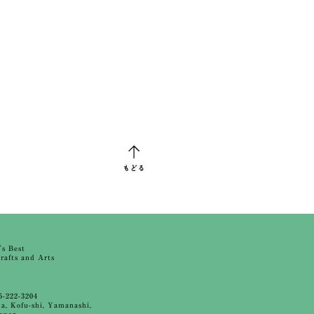
's Best
rafts and Arts
A
5-222-3204
ida, Kofu-shi, Yamanashi,