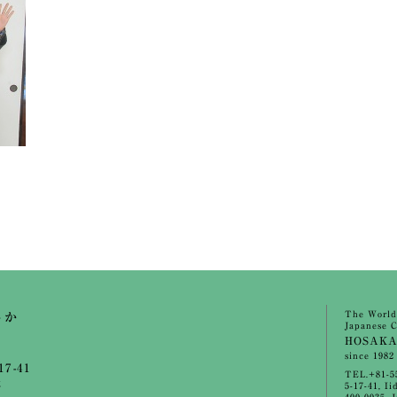
The World
さか
Japanese C
HOSAK
since 1982
7-41
TEL.+81-5
休
5-17-41, I