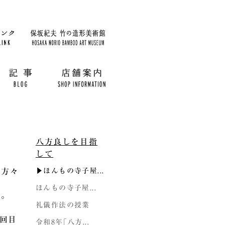
八方良しを目指
して
の方々
▶ほんもの寺子屋...
ほんもの寺子屋...
す。
礼儀作法の授業
2回目
令和8年｢八方...