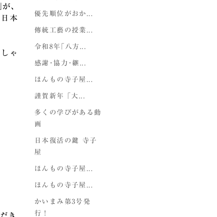
｣が、
優先順位がおか...
。日本
傳統工藝の授業...
令和8年｢八方...
っしゃ
感謝･協力･継...
ほんもの寺子屋...
謹賀新年 ｢大...
多くの学びがある動
画
日本復活の鍵 寺子
屋
ほんもの寺子屋...
ほんもの寺子屋...
かいまみ第3号発
行！
ただき