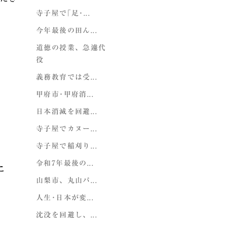
寺子屋で｢足･...
今年最後の田ん...
道徳の授業、急遽代
役
義務教育では受...
甲府市･甲府消...
日本消滅を回避...
寺子屋でカヌー...
寺子屋で稲刈り...
令和7年最後の...
こ
山梨市、丸山パ...
人生･日本が変...
沈没を回避し、...