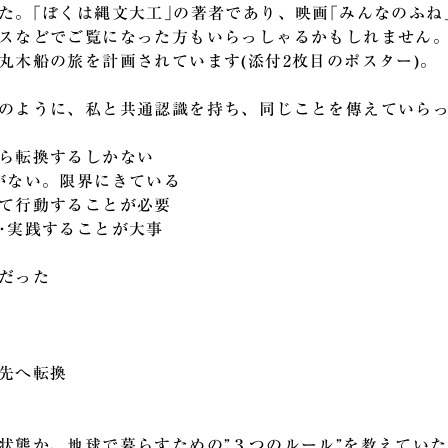
た。｢ぼくは縄文大工｣の著者であり、映画｢みんなのふね
スなどでご覧になった方もいらっしゃるかもしれません
丸木船の旅を計画されています(添付2枚目のポスター)。
のように、
私と
共通認識を持ち、同じことを傳えていら
ら転換するしかない
がない。限界にきている
て行動することが必要
･実践することが大事
だった
先へ転換
状態か、
地球で暮らすための”３つのルール”を教えてい