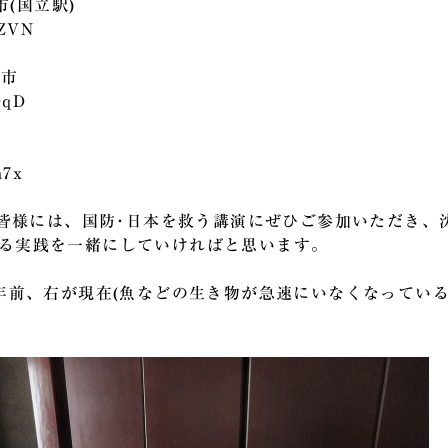
市(国立駅)
DZVN
崎市
DqD
市
h7x
)の皆様には、国防･日本を救う講演にぜひご参加いただき、
る実践を
一緒に
していければと思います。
0年前、右が現在(魚などの生き物が急速にいなくなっている